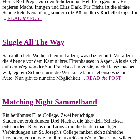
Horus Bell Prep - von den Schülern nur Hell Prep genannt. Hier
regieren Macht, Intrigen und Elias Dark. Für Trisha ist die elitäre
Schule kein Neuanfang, sondern die Bühne ihres Rachefeldzugs. Ihr
...
READ
the
POST
Single All The Way
Samantha liebt Weihnachten mit allem, was dazugehört. Vor allem
die Abende vor dem Kamin ihres Elternhauses in Aspen. Als sie sich
auf den Weg von der San Francisco University nach Hause machen
will, legt ein Schneesturm die Westküste lahm - ebenso wie ihr
Auto. Nun gibt es nur eine Möglichkeit ...
READ
the
POST
Matching Night Sammelband
Ein berühmtes Elite-College. Zwei berüchtigte
Studentenverbindungen.Drei Nächte, die über dein Schicksal
entscheiden. Ravens und Lions - um die beiden mächtigen
Verbindungen am St. Joseph's College ranken sich zahlreiche
Legenden, genau wie um ihre luxuriösen Wohnhäuser und wilden