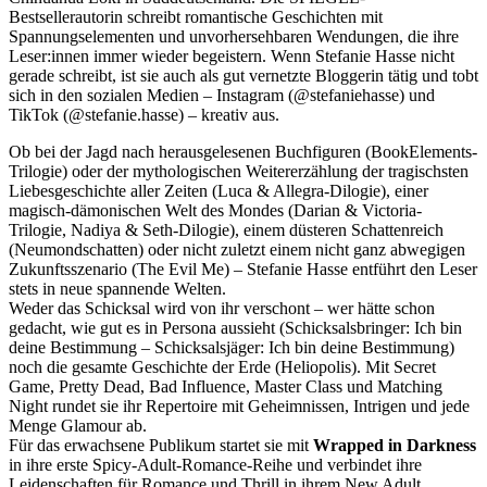
Bestsellerautorin schreibt romantische Geschichten mit
Spannungselementen und unvorhersehbaren Wendungen, die ihre
Leser:innen immer wieder begeistern. Wenn Stefanie Hasse nicht
gerade schreibt, ist sie auch als gut vernetzte Bloggerin tätig und tobt
sich in den sozialen Medien – Instagram (@stefaniehasse) und
TikTok (@stefanie.hasse) – kreativ aus.
Ob bei der Jagd nach herausgelesenen Buchfiguren (BookElements-
Trilogie) oder der mythologischen Weitererzählung der tragischsten
Liebesgeschichte aller Zeiten (Luca & Allegra-Dilogie), einer
magisch-dämonischen Welt des Mondes (Darian & Victoria-
Trilogie, Nadiya & Seth-Dilogie), einem düsteren Schattenreich
(Neumondschatten) oder nicht zuletzt einem nicht ganz abwegigen
Zukunftsszenario (The Evil Me) – Stefanie Hasse entführt den Leser
stets in neue spannende Welten.
Weder das Schicksal wird von ihr verschont – wer hätte schon
gedacht, wie gut es in Persona aussieht (Schicksalsbringer: Ich bin
deine Bestimmung – Schicksalsjäger: Ich bin deine Bestimmung)
noch die gesamte Geschichte der Erde (Heliopolis). Mit Secret
Game, Pretty Dead, Bad Influence, Master Class und Matching
Night rundet sie ihr Repertoire mit Geheimnissen, Intrigen und jede
Menge Glamour ab.
Für das erwachsene Publikum startet sie mit
Wrapped in Darkness
in ihre erste Spicy-Adult-Romance-Reihe und verbindet ihre
Leidenschaften für Romance und Thrill in ihrem New Adult